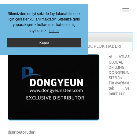
Toggl
Sitemizden en iyi şekilde faydalanabilmeniz
naviga
için çerezler kullanılmaktadır. Sitemize giriş
yaparak çerez kullanımını kabul etmiş
sayılırsınız.
İncele
Kapat
DONGYEUN STEEL TÜRKİYE DİSTRİTÜBÖRLÜK HABERİ
ATLAS
📢
GLOBAL
DRILLING,
DONGYEUN
STEEL’in
Türkiye’deki
tek ve
münhasır
distribütörüdür.