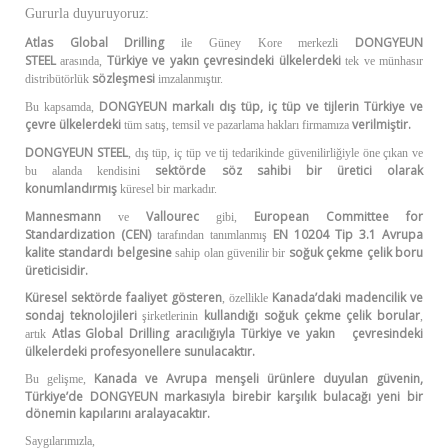
Gururla duyuruyoruz:
Atlas Global Drilling
DONGYEUN
ile Güney Kore merkezli
STEEL
Türkiye ve yakın çevresindeki ülkelerdeki
arasında,
tek ve münhasır
sözleşmesi
distribütörlük
imzalanmıştır.
DONGYEUN markalı dış tüp, iç tüp ve tijlerin
Türkiye ve
Bu kapsamda,
çevre ülkelerdeki
verilmiştir.
tüm satış, temsil ve pazarlama hakları firmamıza
DONGYEUN STEEL
, dış tüp, iç tüp ve tij tedarikinde güvenilirliğiyle öne çıkan
ve
sektörde söz sahibi bir üretici olarak
bu alanda kendisini
konumlandırmış
küresel bir markadır.
Mannesmann
Vallourec
European Committee for
ve
gibi,
Standardization (CEN)
EN 10204 Tip 3.1 Avrupa
tarafından tanımlanmış
kalite standardı belgesine
soğuk çekme çelik boru
sahip olan güvenilir bir
üreticisidir.
Küresel sektörde faaliyet gösteren
Kanada’daki madencilik ve
, özellikle
sondaj teknolojileri
kullandığı soğuk çekme çelik borular
şirketlerinin
,
Atlas Global Drilling aracılığıyla Türkiye ve yakın çevresindeki
artık
ülkelerdeki profesyonellere sunulacaktır.
Kanada ve Avrupa menşeli ürünlere duyulan güvenin,
Bu gelişme,
Türkiye’de DONGYEUN markasıyla birebir karşılık bulacağı yeni bir
dönemin kapılarını aralayacaktır.
Saygılarımızla,